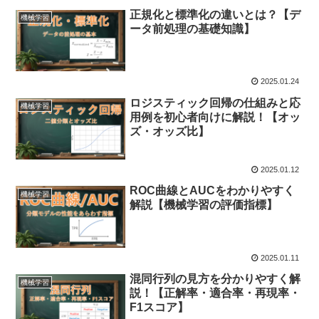
正規化と標準化の違いとは？【デ
機械学習
ータ前処理の基礎知識】
2025.01.24
ロジスティック回帰の仕組みと応
機械学習
用例を初心者向けに解説！【オッ
ズ・オッズ比】
2025.01.12
ROC曲線とAUCをわかりやすく
機械学習
解説【機械学習の評価指標】
2025.01.11
混同行列の見方を分かりやすく解
機械学習
説！【正解率・適合率・再現率・
F1スコア】