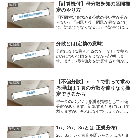
い点推定…ピンポイントで推定する区間
【計算機付】母分散既知の区間推
統計学
推定…推定値は真の値からず...
定のやり方
「区間推定を求める公式の使い方が分か
らない」「例題と少し問題が異なるだけ
で、計算できなくなる…」本記事では、
上記のような悩みを解決します。母分散
既知の場合の信頼区間の公式母分散があ
らかじめ分かっている場合は、信頼区間
分散とは(定義の意味)
統計基礎
を簡単に計算することがで...
分散はなぜ2乗されるのか、なぜnで割る
のかについて図を交えながら説明しま
す。また、標準偏差を計算すると何が良
いのかについても説明します。分散は、
統計では当たり前のように使われるから
こそ、意味をしっかりと理解して忘れな
いようにすることが大切です。
【不偏分散】ｎ－１で割って求め
統計基礎
る理由は？真の分散を偏りなく推
定できるから
データのバラツキを測る指標として不偏
分散があります。計算するときにはn-1で
割りますが、それはなぜでしょうか。本
記事では、不偏分散が真の分散の推定に
使用されることを解説し、真の分散を正
しく推定するためにはn-1で割る必要があ
1σ、2σ、3σとは(正規分布)
確率分布
ることを解説します。
2σ、3σという言葉を聞いたことはありま