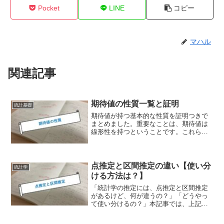
Pocket
LINE
コピー
マハル
関連記事
期待値の性質一覧と証明
統計基礎
期待値が持つ基本的な性質を証明つきで
まとめました。重要なことは、期待値は
線形性を持つということです。これらの
性質は頻繁に使うものですので、自分の
手を動かしながら書くと理解が深まると
思います。
点推定と区間推定の違い【使い分
統計学
ける方法は？】
「統計学の推定には、点推定と区間推定
があるけど、何が違うの？」「どうやっ
て使い分けるの？」本記事では、上記の
ような悩みに対して答えていきます。
【図でイメージ】点推定と区間推定の違