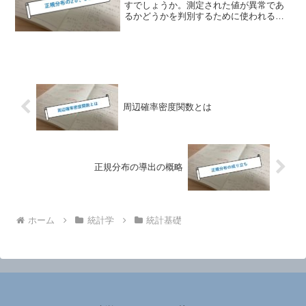
すでしょうか。測定された値が異常であ
るかどうかを判別するために使われるこ
とが多いです。σは統計の分野の正規分布
と深く関わっています。本記事では、σと
は何かということから、どのような場合
に2σ、3σを使うのか説明します。
周辺確率密度関数とは
正規分布の導出の概略
ホーム
統計学
統計基礎