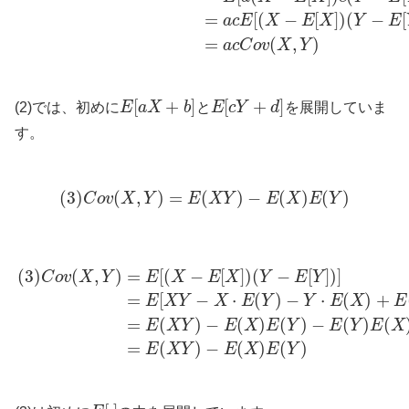
=
[
(
−
[
]
)
(
−
[
a
c
E
X
E
X
Y
E
=
(
,
)
a
c
C
o
v
X
Y
[
+
]
[
+
]
(2)では、初めに
E
a
X
b
と
E
c
Y
d
を展開していま
す。
(
3
)
(
,
)
=
(
)
−
(
)
(
)
C
o
v
X
Y
E
X
Y
E
X
E
Y
(
3
)
(
,
)
=
[
(
−
[
]
)
(
−
[
]
)
]
C
o
v
X
Y
E
X
E
X
Y
E
Y
=
[
−
⋅
(
)
−
⋅
(
)
+
E
X
Y
X
E
Y
Y
E
X
E
=
(
)
−
(
)
(
)
−
(
)
(
E
X
Y
E
X
E
Y
E
Y
E
X
=
(
)
−
(
)
(
)
E
X
Y
E
X
E
Y