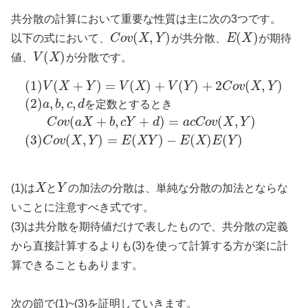
共分散の計算において重要な性質は主に次の3つです。
(
,
)
(
)
以下の式において、
C
o
v
X
Y
が共分散、
E
X
が期待
(
)
値、
V
X
が分散です。
(
1
)
(
+
)
=
(
)
+
(
)
+
2
(
,
)
V
X
Y
V
X
V
Y
C
o
v
X
Y
(
2
)
,
,
,
a
b
c
d
を
定
数
と
す
る
と
き
(
+
,
+
)
=
(
,
)
C
o
v
a
X
b
c
Y
d
a
c
C
o
v
X
Y
(
3
)
(
,
)
=
(
)
−
(
)
(
)
C
o
v
X
Y
E
X
Y
E
X
E
Y
(1)は
X
と
Y
の加法の分散は、単純な分散の加法とならな
いことに注意すべき式です。
(3)は共分散を期待値だけで表したもので、共分散の定義
から直接計算するよりも(3)を使って計算する方が楽に計
算できることもあります。
次の節で(1)~(3)を証明していきます。