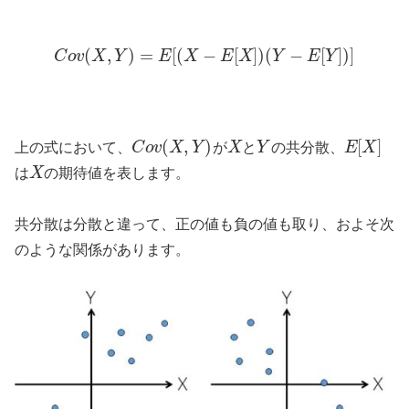
(
,
)
=
[
(
−
[
]
)
(
−
[
]
)
]
C
o
v
X
Y
E
X
E
X
Y
E
Y
(
,
)
[
]
上の式において、
C
o
v
X
Y
が
X
と
Y
の共分散、
E
X
は
X
の期待値を表します。
共分散は分散と違って、正の値も負の値も取り、およそ次
のような関係があります。