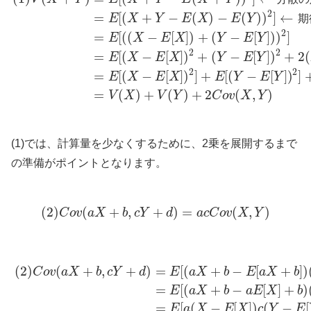
2
=
[
(
+
−
(
)
−
(
)
)
]
←
E
X
Y
E
X
E
Y
期
2
=
[
(
(
−
[
]
)
+
(
−
[
]
)
)
]
E
X
E
X
Y
E
Y
2
2
=
[
(
−
[
]
)
+
(
−
[
]
)
+
2
(
E
X
E
X
Y
E
Y
2
2
=
[
(
−
[
]
)
]
+
[
(
−
[
]
)
]
E
X
E
X
E
Y
E
Y
=
(
)
+
(
)
+
2
(
,
)
V
X
V
Y
C
o
v
X
Y
(1)では、計算量を少なくするために、2乗を展開するまで
の準備がポイントとなります。
(
2
)
(
+
,
+
)
=
(
,
)
C
o
v
a
X
b
c
Y
d
a
c
C
o
v
X
Y
(
2
)
(
+
,
+
)
=
[
(
+
−
[
+
]
)
C
o
v
a
X
b
c
Y
d
E
a
X
b
E
a
X
b
=
[
(
+
−
[
]
+
)
E
a
X
b
a
E
X
b
=
[
(
−
[
]
)
(
−
[
E
a
X
E
X
c
Y
E