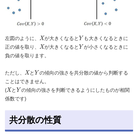
左図のように、
X
が大きくなると
Y
も大きくなるときに
正の値を取り、
X
が大きくなると
Y
が小さくなるときに
負の値を取ります。
ただし、
X
と
Y
の傾向の強さを共分散の値から判断する
ことはできません。
(
X
と
Y
の傾向の強さを判断できるようにしたものが相関
係数です)
共分散の性質