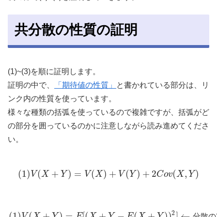
共分散の性質の証明
(1)~(3)を順に証明します。
証明の中で、
「期待値の性質」
と書かれている部分は、リ
ンク内の性質を使っています。
様々な種類の括弧を使っているので複雑ですが、括弧がど
の部分を囲っているのかに注意しながら読み進めてくださ
い。
(
1
)
(
+
)
=
(
)
+
(
)
+
2
(
,
)
V
X
Y
V
X
V
Y
C
o
v
X
Y
2
(
1
)
(
+
)
=
[
(
+
−
(
+
)
)
]
←
V
X
Y
E
X
Y
E
X
Y
分
散
の