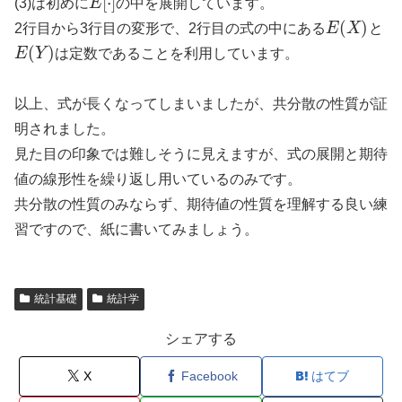
[
⋅
]
(3)は初めに
E
の中を展開しています。
(
)
2行目から3行目の変形で、2行目の式の中にある
E
X
と
(
)
E
Y
は定数であることを利用しています。
以上、式が長くなってしまいましたが、共分散の性質が証
明されました。
見た目の印象では難しそうに見えますが、式の展開と期待
値の線形性を繰り返し用いているのみです。
共分散の性質のみならず、期待値の性質を理解する良い練
習ですので、紙に書いてみましょう。
統計基礎
統計学
シェアする
X
Facebook
はてブ