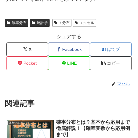
確率分布
統計学
ｔ分布
エクセル
シェアする
X
Facebook
はてブ
Pocket
LINE
コピー
マハル
関連記事
確率分布とは？基本から応用まで
確率分布
徹底解説！【確率変数から応用例
まで】