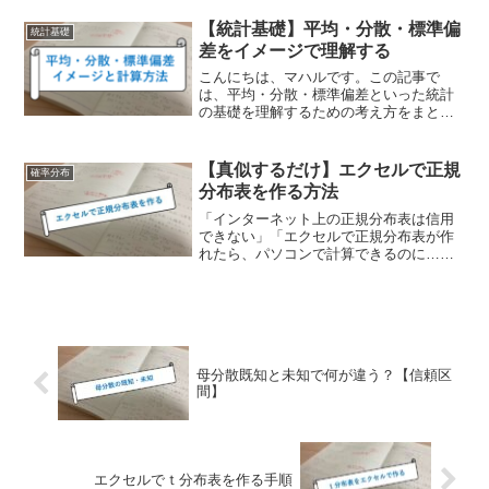
なり分からなくなってしまうことがあり
ます。
【統計基礎】平均・分散・標準偏
統計基礎
差をイメージで理解する
こんにちは、マハルです。この記事で
は、平均・分散・標準偏差といった統計
の基礎を理解するための考え方をまとめ
ています。平均のイメージ平均はデータ
の重心と考えるとわかりやすい平均は日
常生活でも使うので、知っている方も多
【真似するだけ】エクセルで正規
確率分布
いと思いますが、なんとなく...
分布表を作る方法
「インターネット上の正規分布表は信用
できない」「エクセルで正規分布表が作
れたら、パソコンで計算できるのに…」
このような悩みを解決するため、エクセ
ルで正規分布表を簡単に作る方法を紹介
します。この記事で作れるようになる正
規分布表本記事で紹介する...
母分散既知と未知で何が違う？【信頼区
間】
エクセルでｔ分布表を作る手順