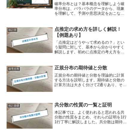
確率分布とは？基本概念を理解しよう確
率分布は、バラバラのデータから、現象
を理解して、予測や意思決定をおこなう
ためのツールです。たとえば、製造業の
不良品発生データから、不良品が発生し
ているのにはどのようなパターンがある
点推定の求め方を詳しく解説！
統計学
のか、を知ることができま...
【例題あり】
「点推定はどうやって求めるの？」とい
う疑問に対して、基本から分かりやすく
解説します。初めに点推定の考え方をイ
メージできるようになることが大切で
す。その後、正規分布・二項分布・ポア
ソン分布の場合について求め方をまとめ
正規分布の期待値と分散
確率分布
ています。
正規分布の期待値と分散を理論的に計算
する方法を説明します。期待値と分散の
計算方法は大きく分けて2通りあり、それ
ぞれについて計算して違いを比較してい
ます。基本的にはモーメント母関数を用
いて計算する方が、計算量が少なくて済
みます。
共分散の性質の一覧と証明
統計基礎
本記事では、よく使われると思われる共
分散の性質をまとめ、それらの証明を1行
1行丁寧に解説しました。共分散は期待値
や分散と比べて使われる頻度は小さいで
すが、変数が2つになるので計算が複雑に