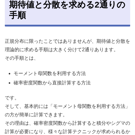
期待値と分散を求める2通りの
手順
正規分布に限ったことではありませんが、期待値と分散を
理論的に求める手順は大きく分けて2通りあります。
その手順とは、
モーメント母関数を利用する方法
確率密度関数から直接計算する方法
です。
そして、基本的には「モーメント母関数を利用する方法」
の方が簡単に計算できます。
その理由は、確率密度関数から計算すると積分やシグマの
計算が必要になり、様々な計算テクニックが求められるか