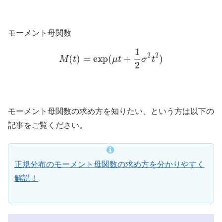
モーメント母関数
1
2
2
(
)
=
exp
(
+
)
M
t
μ
t
σ
t
2
モーメント母関数の求め方を知りたい、という方は以下の
記事をご覧ください。
正規分布のモーメント母関数の求め方を分かりやすく
解説！