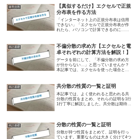
【真似するだけ】エクセルで正規
確率分布
分布表を作る方法
「インターネット上の正規分布表は信用
できない」「エクセルで正規分布表が作
れたら、パソコンで計算できるのに…」
このような悩みを解決するため、エクセ
ルで正規分布表を簡単に作る方法を紹介
します。この記事で作れるようになる正
不偏分散の求め方【エクセルと電
統計基礎
規分布表本記事で紹介する...
卓それぞれの計算方法を解説！】
データを前にして、「不偏分散の求め方
が分からない…」と思っていませんか？
本記事では、エクセルを使った場合と、
電卓を使った場合のそれぞれの計算方法
を解説します。エクセルを使えば高速で
計算できます。仮にエクセルが使えなく
共分散の性質の一覧と証明
統計基礎
ても、電卓で効率よく計算する方法があ
本記事では、よく使われると思われる共
ります。
分散の性質をまとめ、それらの証明を1行
1行丁寧に解説しました。共分散は期待値
や分散と比べて使われる頻度は小さいで
すが、変数が2つになるので計算が複雑に
なり分からなくなってしまうことがあり
ます。
分散の性質の一覧と証明
統計基礎
分散が持つ性質をまとめて、証明を行っ
ています。重要なものは大きく分けて4つ