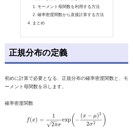
モーメント母関数を利用する方法
確率密度関数から直接計算する方法
まとめ
正規分布の定義
初めに計算で必要となる、正規分布の確率密度関数と、モ
ーメント母関数を示します。
確率密度関数
2
(
−
)
1
x
μ
(
)
(
)
=
exp
−
f
x
−
−
2
2
√
2
σ
π
σ